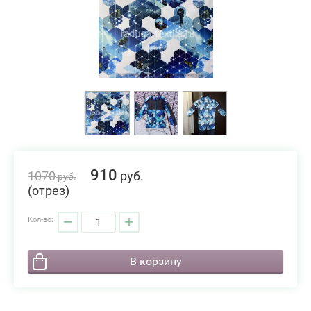
910
1070
руб.
руб.
(отрез)
−
+
Кол-во:
В корзину